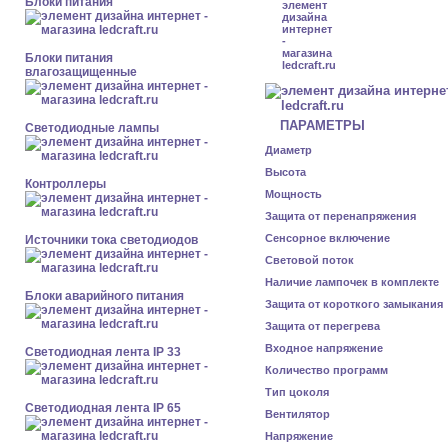
Блоки питания
Блоки питания
влагозащищенные
ПАРАМЕТРЫ
Светодиодные лампы
Диаметр
Высота
Контроллеры
Мощность
Защита от перенапряжения
Сенсорное включение
Источники тока светодиодов
Световой поток
Наличие лампочек в комплекте
Блоки аварийного питания
Защита от короткого замыкания
Защита от перегрева
Входное напряжение
Светодиодная лента IP 33
Количество программ
Тип цоколя
Светодиодная лента IP 65
Вентилятор
Напряжение