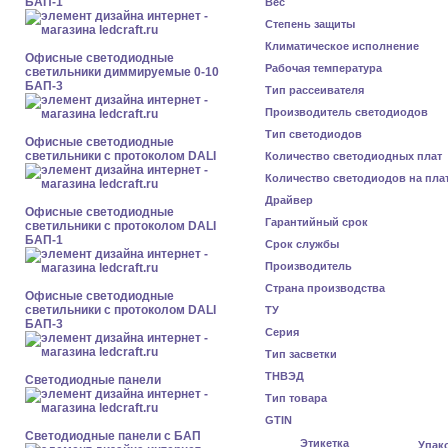
БАП-1
Вес
Степень защиты
Климатическое исполнение
Офисные светодиодные
Рабочая температура
светильники диммируемые 0-10
БАП-3
Тип рассеивателя
Производитель светодиодов
Тип светодиодов
Офисные светодиодные
светильники с протоколом DALI
Количество светодиодных плат
Количество светодиодов на пла
Драйвер
Офисные светодиодные
Гарантийный срок
светильники с протоколом DALI
БАП-1
Срок службы
Производитель
Страна производства
Офисные светодиодные
светильники с протоколом DALI
ТУ
БАП-3
Серия
Тип засветки
ТНВЭД
Cветодиодные панели
Тип товара
GTIN
Cветодиодные панели с БАП
Этикетка
Упак